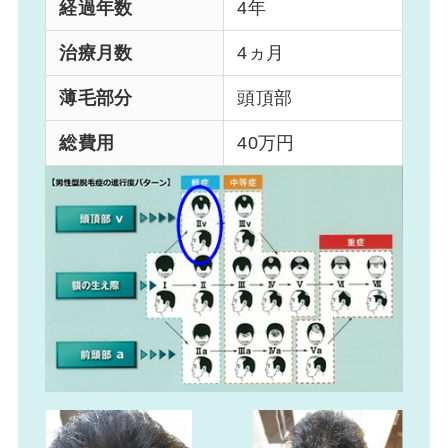
経過年数
4年
治療月数
4ヵ月
薄毛部分
頭頂部
総費用
40万円