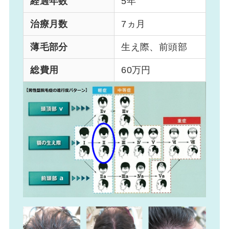
経過年数
5年
治療月数
7ヵ月
薄毛部分
生え際、前頭部
総費用
60万円