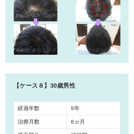
【ケース８】30歳男性
経過年数
5年
治療月数
6ヵ月