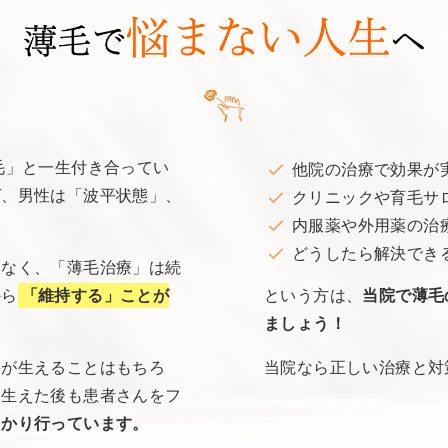
毛」と一生付き合ってい
他院の治療で効果が
ば、男性は「波平状態」、
クリニックや育毛サ
内服薬や外用薬の治
どうしたら解決でき
はなく、「薄毛治療」は続
から
「維持する」ことが
という方は、
当院で薄毛
ましょう！
髪が生えることはもちろ
当院なら正しい治療と対
、生えた後も患者さんをフ
っかり行っています。