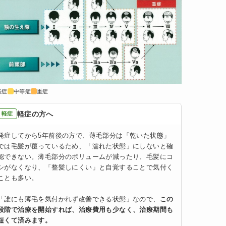
軽症
中等症
重症
軽症の方へ
軽症
発症してから5年前後の方で、薄毛部分は「乾いた状態」
では毛髪が覆っているため、「濡れた状態」にしないと確
認できない。薄毛部分のボリュームが減ったり、毛髪にコ
シがなくなり、「整髪しにくい」と自覚することで気付く
ことも多い。
「誰にも薄毛を気付かれず改善できる状態」なので、
この
段階で治療を開始すれば、治療費用も少なく、治療期間も
短くて済みます。