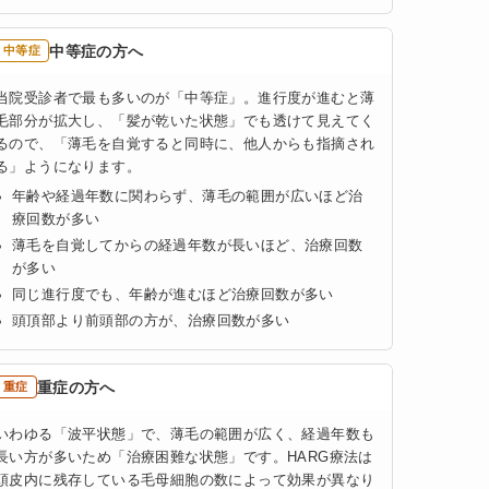
中等症の方へ
中等症
当院受診者で最も多いのが「中等症」。進行度が進むと薄
毛部分が拡大し、「髪が乾いた状態」でも透けて見えてく
るので、「薄毛を自覚すると同時に、他人からも指摘され
る」ようになります。
年齢や経過年数に関わらず、薄毛の範囲が広いほど治
療回数が多い
薄毛を自覚してからの経過年数が長いほど、治療回数
が多い
同じ進行度でも、年齢が進むほど治療回数が多い
頭頂部より前頭部の方が、治療回数が多い
重症の方へ
重症
いわゆる「波平状態」で、薄毛の範囲が広く、経過年数も
長い方が多いため「治療困難な状態」です。HARG療法は
頭皮内に残存している毛母細胞の数によって効果が異なり